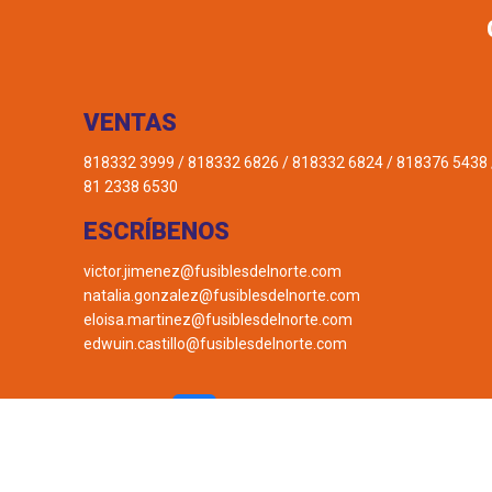
VENTAS
818332 3999 / 818332 6826 / 818332 6824 / 818376 5438 
81 2338 6530
ESCRÍBENOS
victor.jimenez@fusiblesdelnorte.com
natalia.gonzalez@fusiblesdelnorte.com
eloisa.martinez@fusiblesdelnorte.com
edwuin.castillo@fusiblesdelnorte.com
Síguenos en: