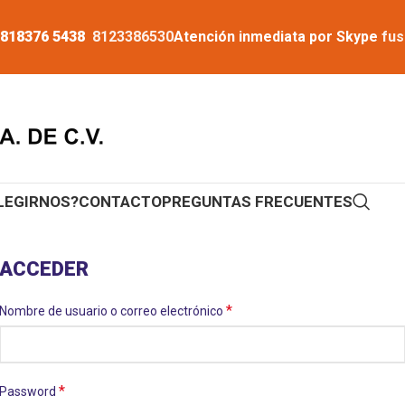
 818376 5438
8123386530
Atención inmediata por Skype
fus
LEGIRNOS?
CONTACTO
PREGUNTAS FRECUENTES
ACCEDER
*
Nombre de usuario o correo electrónico
*
Password